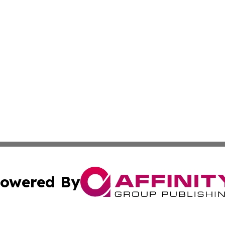
owered By
ubmit Press Release
Terms & Conditions
Copyright/DMCA