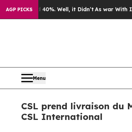
round 40%. Well, it Didn’t
As war With Iran Dro
AGP PICKS
Menu
CSL prend livraison du 
CSL International