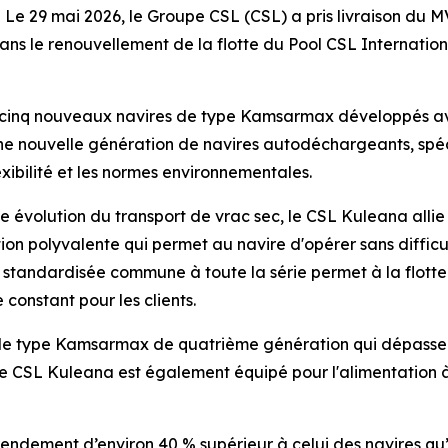
 29 mai 2026, le Groupe CSL (CSL) a pris livraison du 
s le renouvellement de la flotte du Pool CSL Internationa
e cinq nouveaux navires de type Kamsarmax développés a
c une nouvelle génération de navires autodéchargeants, spé
xibilité et les normes environnementales.
 évolution du transport de vrac sec, le
CSL Kuleana
alli
n polyvalente qui permet au navire d'opérer sans difficu
on standardisée commune à toute la série permet à la flo
constant pour les clients.
e type Kamsarmax de quatrième génération qui dépasse le
Le
CSL Kuleana
est également équipé pour l'alimentation à 
n rendement d’environ 40 % supérieur à celui des navires qu