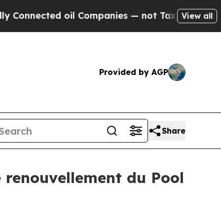
nnected oil Companies — not Taxpayers — the Cha
View all
Provided by AGP
Share
e renouvellement du Pool