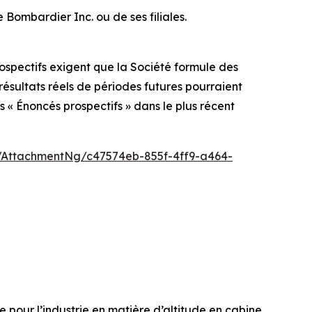
ombardier Inc. ou de ses filiales.
ospectifs exigent que la Société formule des
 résultats réels de périodes futures pourraient
 « Énoncés prospectifs » dans le plus récent
AttachmentNg/c47574eb-855f-4ff9-a464-
 pour l’industrie en matière d’altitude en cabine