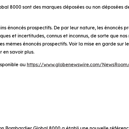
obal 8000 sont des marques déposées ou non déposées de B
s énoncés prospectifs. De par leur nature, les énoncés pr
isques et incertitudes, connus et inconnus, de sorte que nos
s mêmes énoncés prospectifs. Voir la mise en garde sur les
 en savoir plus.
sponible au
https://www.globenewswire.com/NewsRoom/
on Bombardier Global 8000 a établi une nouvelle référence