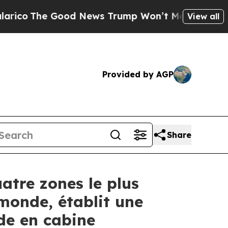
 News Trump Won’t Mention: Crime is Plunging, 
View all
Provided by AGP
Share
atre zones le plus
 monde, établit une
ude en cabine