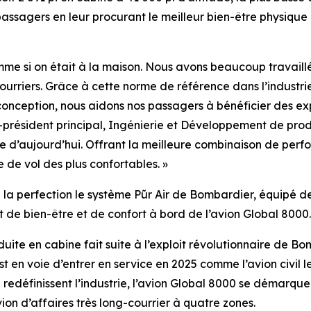
assagers en leur procurant le meilleur bien-être physique p
 comme si on était à la maison. Nous avons beaucoup travail
courriers. Grâce à cette norme de référence dans l’industri
onception, nous aidons nos passagers à bénéficier des exp
-président principal, Ingénierie et Développement de prod
 d’aujourd’hui. Offrant la meilleure combinaison de perfor
 de vol des plus confortables. »
 la perfection le système
Pũr Air
de Bombardier, équipé de 
 de bien-être et de confort à bord de l’avion
Global 8000
.
uite en cabine fait suite à l’exploit révolutionnaire de 
 en voie d’entrer en service en 2025 comme l’avion civil l
edéfinissent l’industrie, l’avion
Global 8000
se démarque 
avion d’affaires très long-courrier à quatre zones.