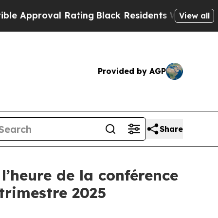
pproval Rating
Black Residents Warned of Abusive
View all
Provided by AGP
Share
l’heure de la conférence
 trimestre 2025