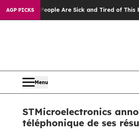
n Win: “People Are Sick and Tired of This Politic
AGP PICKS
Menu
STMicroelectronics annon
téléphonique de ses résu