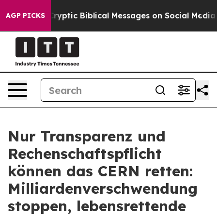
osting Cryptic Biblical Messages on Social Media
Big 
AGP PICKS
Nur Transparenz und
Rechenschaftspflicht
können das CERN retten:
Milliardenverschwendung
stoppen, lebensrettende